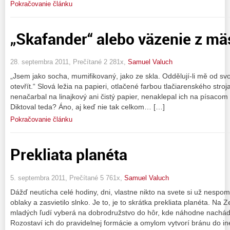
Pokračovanie článku
„Skafander“ alebo väzenie z mäs
28. septembra 2011, Prečítané 2 281x,
Samuel Valuch
„Jsem jako socha, mumifikovaný, jako ze skla. Oddělují-li mě od sv
otevřít.“ Slová ležia na papieri, otlačené farbou tlačiarenského stroj
nenačarbal na linajkový ani čistý papier, nenaklepal ich na písacom s
Diktoval teda? Áno, aj keď nie tak celkom… […]
Pokračovanie článku
Prekliata planéta
5. septembra 2011, Prečítané 5 761x,
Samuel Valuch
Dážď neutícha celé hodiny, dni, vlastne nikto na svete si už nespom
oblaky a zasvietilo slnko. Je to, je to skrátka prekliata planéta. Na
mladých ľudí vyberá na dobrodružstvo do hôr, kde náhodne nachá
Rozostaví ich do pravidelnej formácie a omylom vytvorí bránu do in