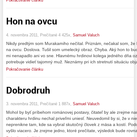
Pokračovanie článku
Hon na ovcu
4. novembra 2011, Prečítané 4 425x,
Samuel Valuch
Nikdy predtým som Murakamiho nečítal. Priznám, nečakal som, ž
na ovcu. Doslova. Tušil som umelecký obraz. Chyba. Aký hon to bu
mi nenapadlo ani vo sne. Hlavnému hrdinovi kolega jedného dňa oznám
potrebuje vidieť tajomný muž. Neznámy pri ich stretnutí situáciu obj
Pokračovanie článku
Dobrodruh
3. novembra 2011, Prečítané 1 887x,
Samuel Valuch
Mohol by byť príbehom románovej postavy, čitateľ by ale zrejme nami
charakteru hrdinu nechal priveľmi uniesť. Neuvedomil by si, že v ni
neprenikne tam, kde sa vybral skutočný človek z mäsa a kostí. Pod
vyšlo viacero. Je zrejme jedno, ktoré prečítate, výsledok bude rovn