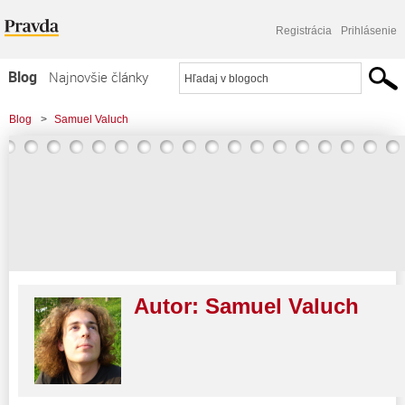
Registrácia
Prihlásenie
Blog
Najnovšie články
Najčítanejšie články
Blog
>
Samuel Valuch
Najkomentovanejšie články
Zoznam blogov
Komerčné blogy
Autor:
Samuel Valuch