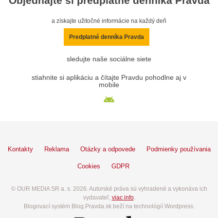
Objednajte si predplatné denníka Pravda
a získajte užitočné informácie na každý deň
Predplatné denníka Pravda
sledujte naše sociálne siete
stiahnite si aplikáciu a čítajte Pravdu pohodlne aj v
mobile
Kontakty
Reklama
Otázky a odpovede
Podmienky používania
Cookies
GDPR
© OUR MEDIA SR a. s. 2026. Autorské práva sú vyhradené a vykonáva ich
vydavateľ,
viac info
.
Blogovací systém Blog.Pravda.sk beží na technológií Wordpress.