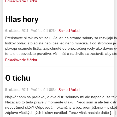
Pokračovanie článku
Hlas hory
6. októbra 2011, Prečítané 1 926x,
Samuel Valuch
Predstavte si takúto situáciu. Je jar, na strome sakury sa rozvíjajú 
lístkov oblak, stojaci na nebi bez jediného mráčika. Pod stromom je
plávajú osamelé lístky, zapichnuté do priezračnej vody ako dávno uv
to, ale odpovedzte pravdivo, všimnúť a nachvíľu sa zastaviť, aby st
Pokračovanie článku
O tichu
5. októbra 2011, Prečítané 1 863x,
Samuel Valuch
Najskôr som sa preľakol, o dve či tri sekundy mi ale napadlo, že tak
Nezačalo to teda práve v momente úľaku. Prečo som si ale ten ostrý
nepovšimol skôr? Odpovedám okamžite a bez premýšľania – piskot v
záplave všetkých tých hlukov navôkol. Teraz však nastalo dačo […]