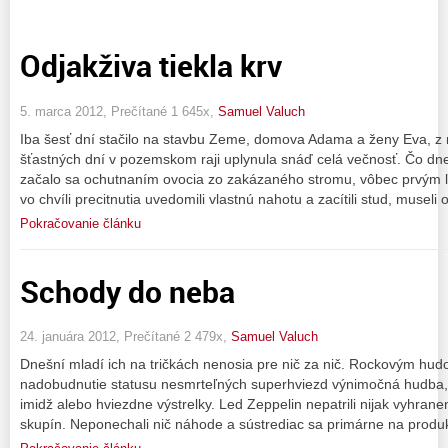
Odjakživa tiekla krv
5. marca 2012, Prečítané 1 645x,
Samuel Valuch
Iba šesť dní stačilo na stavbu Zeme, domova Adama a ženy Eva, z
šťastných dní v pozemskom raji uplynula snáď celá večnosť. Čo dn
začalo sa ochutnaním ovocia zo zakázaného stromu, vôbec prvým 
vo chvíli precitnutia uvedomili vlastnú nahotu a zacítili stud, museli 
Pokračovanie článku
Schody do neba
24. januára 2012, Prečítané 2 479x,
Samuel Valuch
Dnešní mladí ich na tričkách nenosia pre nič za nič. Rockovým hud
nadobudnutie statusu nesmrteľných superhviezd výnimočná hudba, iní
imidž alebo hviezdne výstrelky. Led Zeppelin nepatrili nijak vyhra
skupín. Neponechali nič náhode a sústrediac sa primárne na produ